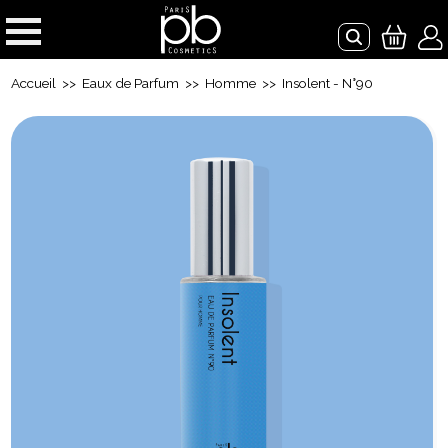
Accueil
>>
Eaux de Parfum
>>
Homme
>> Insolent - N°90