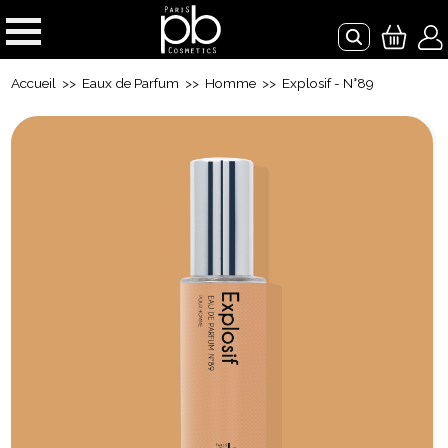
Accueil
>>
Eaux de Parfum
>>
Homme
>> Explosif - N°89