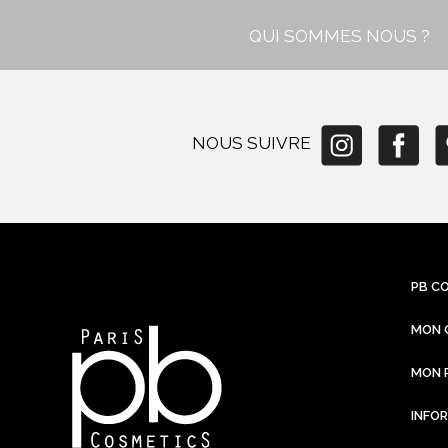
QUI SOMMES NOUS ?
NOUS SUIVRE
PB C
MON 
MON 
INFO