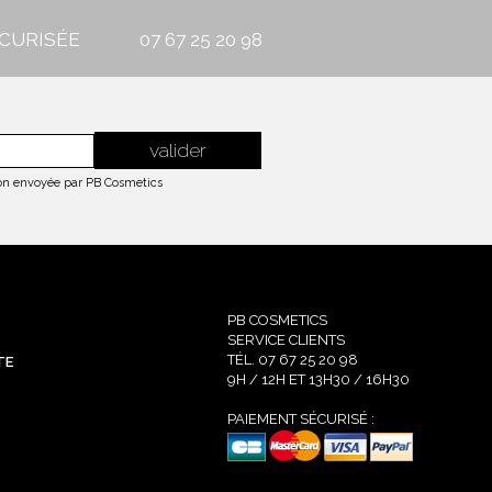
CURISÉE
07 67 25 20 98
tion envoyée par PB Cosmetics
PB COSMETICS
SERVICE CLIENTS
TÉL. 07 67 25 20 98
TE
9H / 12H ET 13H30 / 16H30
PAIEMENT SÉCURISÉ :