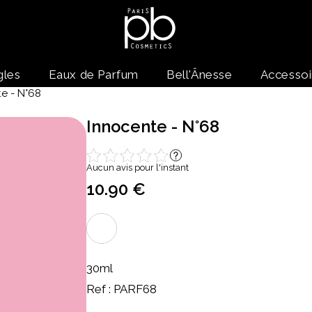
gles
Eaux de Parfum
Bell'Ânesse
Accessoi
e - N°68
Innocente - N°68
Aucun avis pour l'instant
10.90 €
30ml
Ref : PARF68