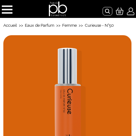
Accueil
>>
Eaux de Parfum
>>
Femme
>> Curieuse - N°50